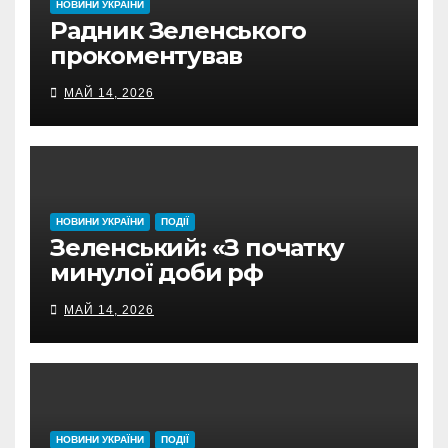
НОВИНИ УКРАЇНИ
Радник Зеленського
прокоментував
консультації Єрмака у
МАЙ 14, 2026
ворожки
НОВИНИ УКРАЇНИ
ПОДІЇ
Зеленський: «З початку
минулої доби рф
застосувала понад 1560
МАЙ 14, 2026
дронів проти України»
НОВИНИ УКРАЇНИ
ПОДІЇ