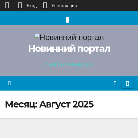
Вход
Регистрация
Перейти
к
содержимому
Новинний портал
Україна понад усе!
Месяц:
Август 2025