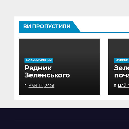
ВИ ПРОПУСТИЛИ
НОВИНИ УКРАЇНИ
НОВИНИ 
Радник
Зел
Зеленського
поч
прокоментував
доб
МАЙ 14, 2026
МАЙ 1
консультації
зас
Єрмака у ворожки
1560
Укр