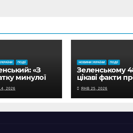
УКРАЇНИ
ПОДІЇ
НОВИНИ УКРАЇНИ
ПОДІЇ
енський: «З
Зеленському 4
атку минулої
цікаві факти п
и рф
президента
4, 2026
ЯНВ 25, 2026
тосувала понад
 дронів проти
аїни»