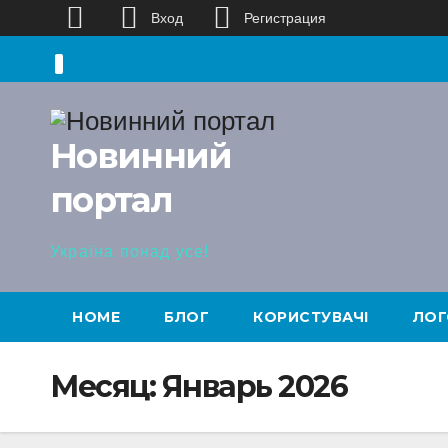
Вход
Регистрация
Перейти
к
содержимому
Новинний
портал
Україна понад усе!
HOME
БЛОГ
КОРИСТУВАЧІ
ЛОГ
Месяц:
Январь 2026