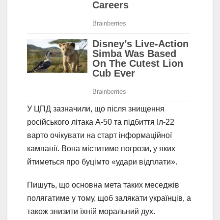
У ЦПД зазначили, що після знищення
російського літака А-50 та підбиття Іл-22
варто очікувати на старт інформаційної
кампанії. Вона міститиме погрози, у яких
йтиметься про буцімто «удари відплати».
Пишуть, що основна мета таких меседжів
полягатиме у тому, щоб залякати українців, а
також знизити їхній моральний дух.