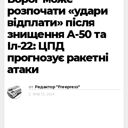
розпочати «удари
відплати» після
знищення А-50 та
Іл-22: ЦПД
прогнозує ракетні
атаки
от
Редактор "Freepress"
ЯНВ 15, 2024