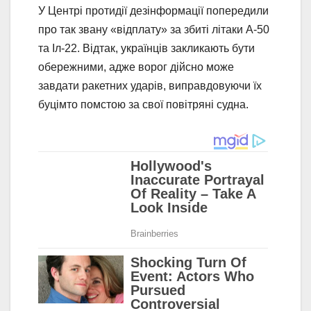
У Центрі протидії дезінформації попередили
про так звану «відплату» за збиті літаки А-50
та Іл-22. Відтак, українців закликають бути
обережними, адже ворог дійсно може
завдати ракетних ударів, виправдовуючи їх
буцімто помстою за свої повітряні судна.