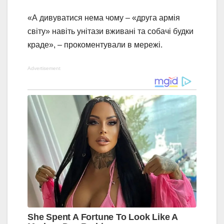
«А дивуватися нема чому – «друга армія
світу» навіть унітази вживані та собачі будки
краде», – прокоментували в мережі.
Advertisement