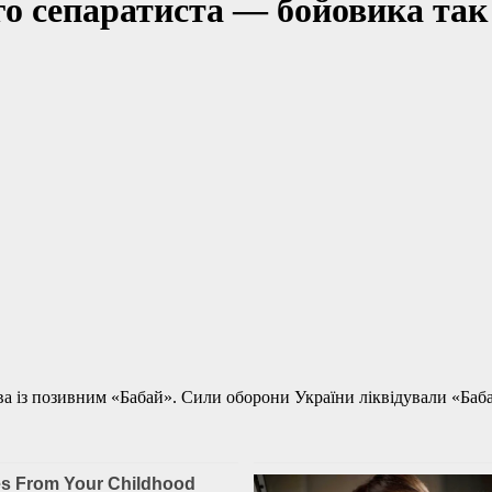
го сепаратиста — бойовика та
а із позивним «Бабай». Сили оборони України ліквідували «Баба