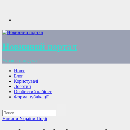
Перейти
к
содержимому
Новинний портал
Україна понад усе!
Home
Блог
Користувачі
Логотип
Особистий кабінет
Форма публікації
Новини України
Події