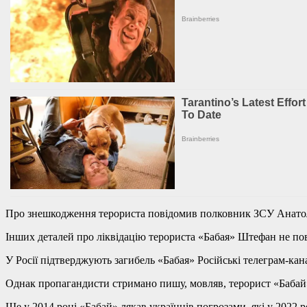
Про знешкодження терориста повідомив полковник ЗСУ Анато
Інших деталей про ліквідацію терориста «Бабая» Штефан не по
У Росії підтверджують загибель «Бабая» Російські телеграм-ка
Однак пропагандисти стримано пишу, мовляв, терорист «Бабай» 
Ще у 2014 році «Бабай» лякав українців погрозами, які у 2022 