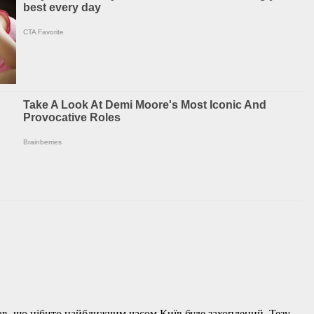
зав, що нібито найближчим часом Київ буде захоплений. Тезу