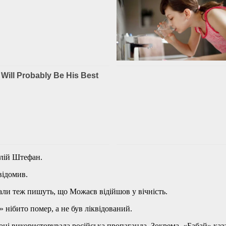
лій Штефан.
відомив.
нали теж пишуть, що Можаєв відійшов у вічність.
нібито помер, а не був ліквідований.
році використовувала російська пропаганда. Зокрема, «Бабай» ка