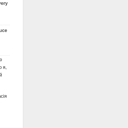
ю
о я,
й
асія