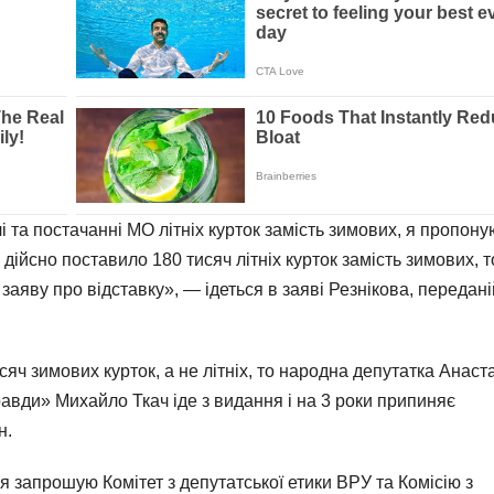
і та постачанні МО літніх курток замість зимових, я пропону
ійсно поставило 180 тисяч літніх курток замість зимових, т
заяву про відставку», — ідеться в заяві Резнікова, передані
ч зимових курток, а не літніх, то народна депутатка Анаст
равди» Михайло Ткач іде з видання і на 3 роки припиняє
н.
я запрошую Комітет з депутатської етики ВРУ та Комісію з