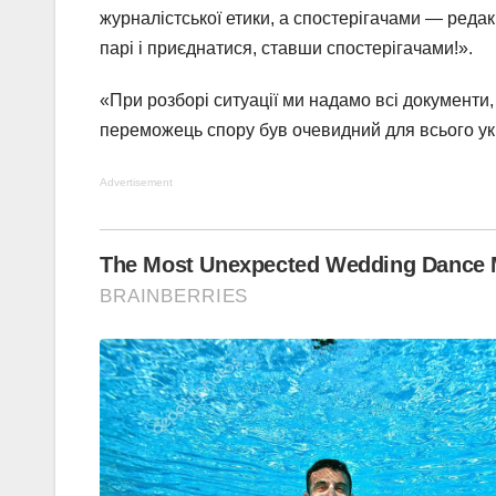
журналістської етики, а спостерігачами — реда
парі і приєднатися, ставши спостерігачами!».
«При розборі ситуації ми надамо всі документи,
переможець спору був очевидний для всього укр
Advertisement