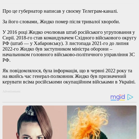
Про це губернатор написав у своєму Телеграм-каналі.
За його словами, Жидко помер після тривалої хвороби.
У 2016 році Жидко очолював штаб російського угруповання у
Сирії. 2018-го став командувачем Східного військового округу
РФ (штаб — у Хабаровську). З листопада 2021-го до липня
2022-го Жидко був заступником міністра оборони –
начальником головного військово-політичного управління ЗС
РФ.
Як повідомлялося, була інформація, що в червні 2022 року та
на якийсь час генерал-полковник Жидко був призначений
керувати всіма російськими окупаційним військами в Україні.
Advertisement