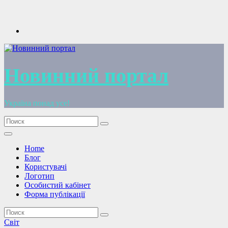
Перейти
к
содержимому
Новинний портал
Україна понад усе!
Home
Блог
Користувачі
Логотип
Особистий кабінет
Форма публікації
Світ