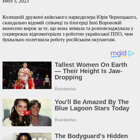
Июл 5, 2023
Колишній дружині київського наркодилера Юрія Чернецького,
скандально відомій співачці та блогерці Інні Вороновій
винесено вирок за те, що вона знімала та розповсюджувала у
соцмережах відеоматеріали з роботою української ППО, чим
буквально полегшила роботу російським окупантам.