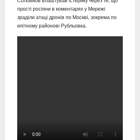
Соловйов влаштував істерику через те, що
прості росіяни в коментарях у Мережі
зраділи атаці дронів по Москві, зокрема по
елітному районові Рубльовка.