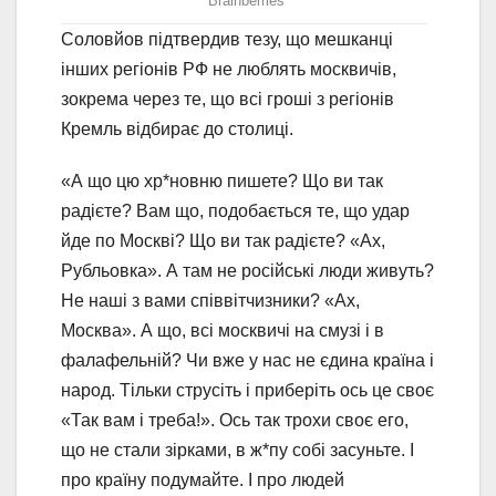
Соловйов підтвердив тезу, що мешканці
інших регіонів РФ не люблять москвичів,
зокрема через те, що всі гроші з регіонів
Кремль відбирає до столиці.
«А що цю хр*новню пишете? Що ви так
радієте? Вам що, подобається те, що удар
йде по Москві? Що ви так радієте? «Ах,
Рубльовка». А там не російські люди живуть?
Не наші з вами співвітчизники? «Ах,
Москва». А що, всі москвичі на смузі і в
фалафельній? Чи вже у нас не єдина країна і
народ. Тільки струсіть і приберіть ось це своє
«Так вам і треба!». Ось так трохи своє его,
що не стали зірками, в ж*пу собі засуньте. І
про країну подумайте. І про людей