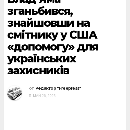
зганьбився,
знайшовши на
смітнику у США
«допомогу» для
українських
захисників
от
Редактор "Freepress"
МАЙ 26, 2023