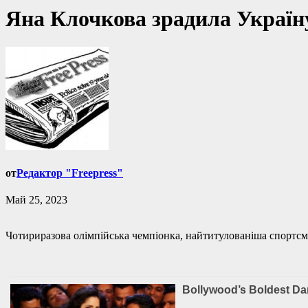
Яна Клочкова зрадила Україну
от
Редактор "Freepress"
Май 25, 2023
Чотириразова олімпійська чемпіонка, найтитулованіша спортсме