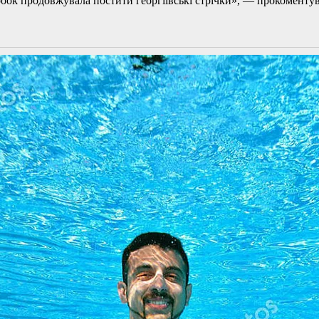
book продовжувала постити георгіївські стрічки», — прокоменту