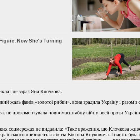
ла і де зараз Яна Клочкова.
ий жаль фанів «золотої рибки», вона зрадила Україну і разом з
іяк не прокоментувала повномасштабну війну росії проти України
ських соцмережах не видалила: «Таке враження, що Клочкова живе 
аїнського президента-втікача Віктора Януковича. І навіть була об