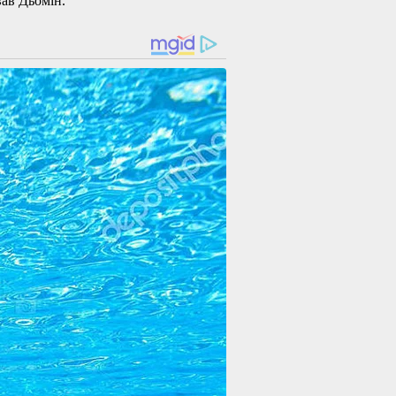
вав Дьомін.