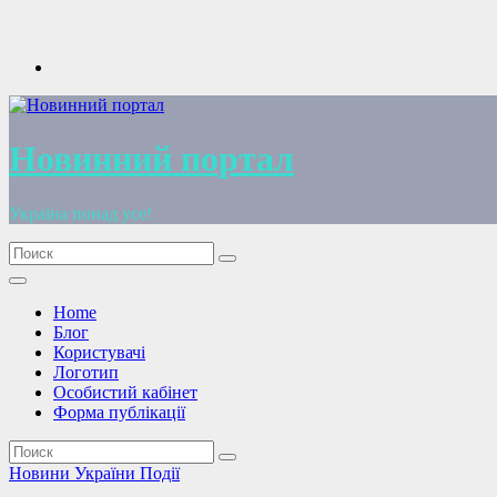
Перейти
к
содержимому
Новинний портал
Україна понад усе!
Home
Блог
Користувачі
Логотип
Особистий кабінет
Форма публікації
Новини України
Події