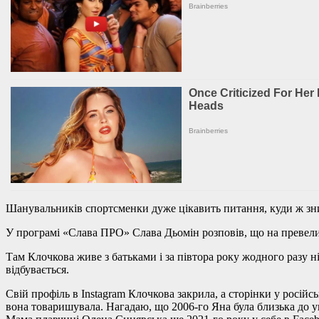
Шанувальників спортсменки дуже цікавить питання, куди ж зник
У програмі «Слава ПРО» Слава Дьомін розповів, що на превелик
Там Клочкова живе з батьками і за півтора року жодного разу н
відбувається.
Свій профіль в Instagram Клочкова закрила, а сторінки у росій
вона товаришувала. Нагадаю, що 2006-го Яна була близька до укр