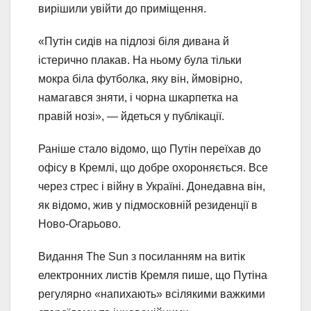
вирішили увійти до приміщення.
«Путін сидів на підлозі біля дивана й
істерично плакав. На ньому була тільки
мокра біла футболка, яку він, ймовірно,
намагався зняти, і чорна шкарпетка на
правій нозі», — йдеться у публікації.
Раніше стало відомо, що Путін переїхав до
офісу в Кремлі, що добре охороняється. Все
через стрес i війну в Україні. Донедавна він,
як відомо, жив у підмосковній резиденції в
Ново-Огарьово.
Видання The Sun з посиланням на витік
електронних листів Кремля пише, що Путіна
регулярно «напихають» всілякими важкими