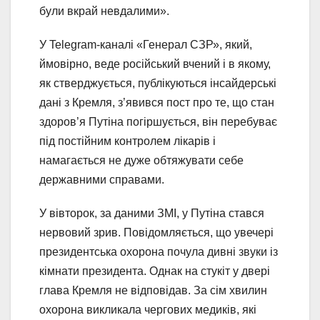
були вкрай невдалими».
У Telegram-каналі «Генерал СЗР», який,
ймовірно, веде російський вчений і в якому,
як стверджується, публікуються інсайдерські
дані з Кремля, з’явився пост про те, що стан
здоров’я Путіна погіршується, він перебуває
під постійним контролем лікарів і
намагається не дуже обтяжувати себе
державними справами.
У вівторок, за даними ЗМІ, у Путіна стався
нервовий зрив. Повідомляється, що увечері
президентська охорона почула дивні звуки із
кімнати президента. Однак на стукіт у двері
глава Кремля не відповідав. За сім хвилин
охорона викликала чергових медиків, які