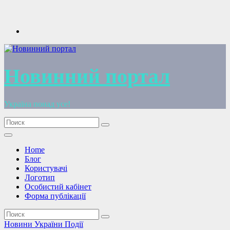
Перейти
к
содержимому
Новинний портал
Україна понад усе!
Home
Блог
Користувачі
Логотип
Особистий кабінет
Форма публікації
Новини України
Події