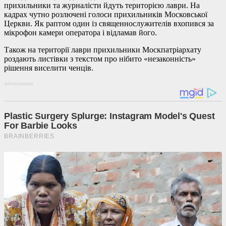
прихильники та журналісти йдуть територією лаври. На
кадрах чутно розлючені голоси прихильників Московської
Церкви. Як раптом один із священнослужителів вхопився за
мікрофон камери оператора і відламав його.
Також на території лаври прихильники Москпатріархату
роздають листівки з текстом про нібито «незаконність»
рішення виселити ченців.
Advertisement