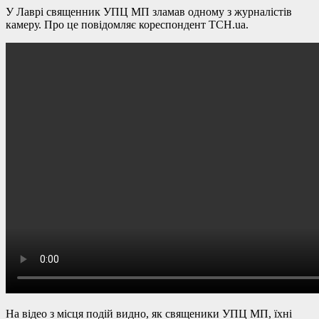
У Лаврі священник УПЦ МП зламав одному з журналістів
камеру. Про це повідомляє кореспондент ТСН.ua.
На відео з місця подій видно, як священики УПЦ МП, їхні