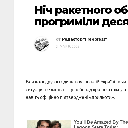
Ніч ракетного об
прогриміли деся
от
Редактор "Freepress"
МАР 9, 2023
Близької другої години ночі по всій Україні поч
ситуація незмінна — у небі над країною фіксую
навіть офіційно підтверджені «прильоти».