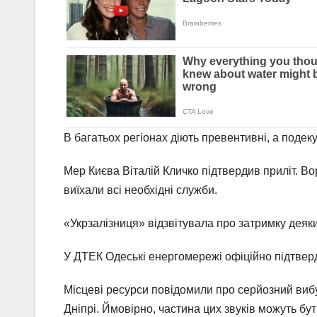
В багатьох регіонах діють превентивні, а подеку
Мер Києва Віталій Кличко підтвердив приліт. Во
виїхали всі необхідні служби.
«Укрзалізниця» відзвітувала про затримку деяки
У ДТЕК Одеські енергомережі офіційно підтверд
Місцеві ресурси повідомили про серйозний вибу
Дніпрі. Ймовірно, частина цих звуків можуть б