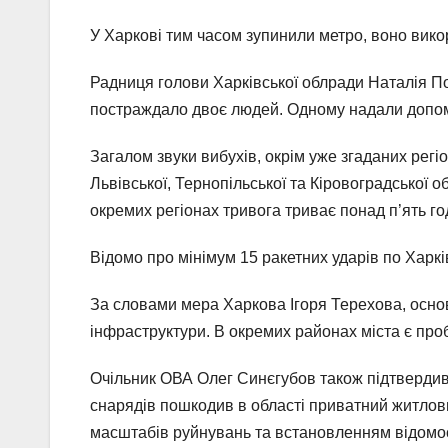
У Харкові тим часом зупинили метро, воно вико
Радниця голови Харківської облради Наталія По
постраждало двоє людей. Одному надали допомог
Загалом звуки вибухів, окрім уже згаданих регіо
Львівської, Тернопільської та Кіровоградської 
окремих регіонах тривога триває понад п’ять го
Відомо про мінімум 15 ракетних ударів по Харкі
За словами мера Харкова Ігоря Терехова, основ
інфраструктури. В окремих районах міста є проб
Очільник ОВА Олег Синєгубов також підтвердив 
снарядів пошкодив в області приватний житлов
масштабів руйнувань та встановленням відомос