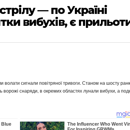
стрілу — по Україні
тки вибухів, є прильот
али волати сигнали повітряної тривоги. Станом на шосту ран
ть ворожі снаряди, в окремих областях лунали вибухи, а под