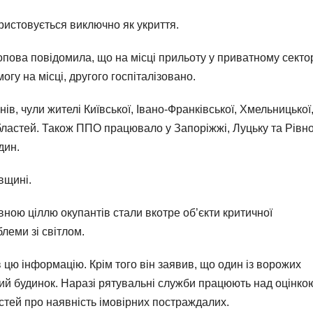
ристовується виключно як укриття.
пова повідомила, що на місці прильоту у приватному секто
у на місці, другого госпіталізовано.
нів, чули жителі Київської, Івано-Франківської, Хмельницької
областей. Також ППО працювало у Запоріжжі, Луцьку та Рівно
дин.
вщині.
ною ціллю окупантів стали вкотре об’єкти критичної
леми зі світлом.
цю інформацію. Крім того він заявив, що один із ворожих
ий будинок. Наразі рятувальні служби працюють над оцінко
тей про наявність імовірних постраждалих.