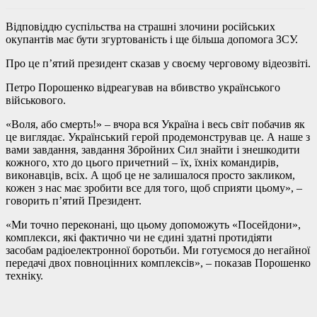
Відповіддю суспільства на страшні злочини російських
окупантів має бути згуртованість і ще більша допомога ЗСУ.
Про це п’ятий президент сказав у своєму черговому відеозвіті.
Петро Порошенко відреагував на вбивство українського
військового.
«Воля, або смерть!» – вчора вся Україна і весь світ побачив як
це виглядає. Український герой продемонстрував це. А наше з
вами завдання, завдання Збройних Сил знайти і знешкодити
кожного, хто до цього причетний – їх, їхніх командирів,
виконавців, всіх. А щоб це не залишалося просто закликом,
кожен з нас має зробити все для того, щоб сприяти цьому», –
говорить п’ятий Президент.
«Ми точно переконані, що цьому допоможуть «Посейдони»,
комплекси, які фактично чи не єдині здатні протидіяти
засобам радіоелектронної боротьби. Ми готуємося до негайної
передачі двох повноцінних комплексів», – показав Порошенко
техніку.