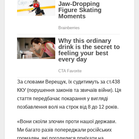
За словами Верещук, їх судитимуть за ст.438
ККУ (порушення законів та звичаїв війни). Ця
стаття передбачає покарання у вигляді
позбавлення волі на строк від 8 до 12 років.
«Вони скоїли злочин проти нашої держави.
Ми багато разів попереджали російських
громадян, які погодилися приїхати на