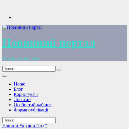
Перейти
к
содержимому
Новинний портал
Україна понад усе!
Home
Блог
Користувачі
Логотип
Особистий кабінет
Форма публікації
Новини України
Події