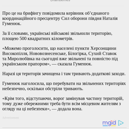
Про це на брифінгу повідомила керівник об’єднаного
координаційного пресцентру Сил оборони півдня Наталія
Гуменюк.
За її словами, українські військові звільнили територію,
площею 500 квадратних кілометрів.
«Можемо проголосити, що населені пункти Херсонщини
Високопілля, Нововознесенське, Білогірка, Сухий Ставок
та Миролюбівка на сьогодні вже звільнені та повністю під
українським прапором», — сказала Гуменюк.
Наразі ця територія зачищена і там тривають додаткові заходи.
Гуменюк наголосила, що перебувати на звільнених територіях
небезпечно, оскільки обстріли тривають.
«Крім того, відступаючи, ворог замінував частину територій,
тому дуже обережними треба бути всім місцевим жителям з
огляду на ці небезпеки», — додала вона.
Advertisement