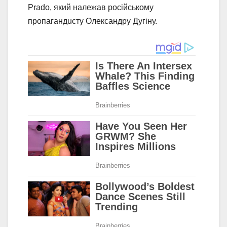
Prado, який належав російському
пропагандuсту Олександру Дугіну.