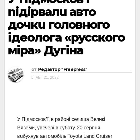
nідірвалu авто
дочкu головного
ідеолога «русского
міра» Дугіна
от
Редактор "Freepress"
АВГ 21, 2022
У Підмосков’ї, в районі селища Великі
Вяземи, увечері в суботу, 20 серпня,
вuбухнув автомобіль Toyota Land Cruiser