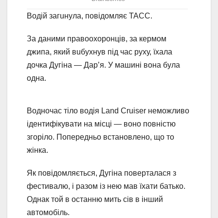
Водій загuнула, повідомляє ТАСС.
За даними правоохоронців, за кермом
джипа, який вuбухнув під час руху, їхала
дочка Дугіна — Дар’я. У машині вона була
одна.
Водночас тіло водія Land Cruiser неможливо
ідентифікувати на місці — воно повністю
згоріло. Попередньо встановлено, що то
жінка.
Як повідомляється, Дугіна поверталася з
фестивалю, і разом із нею мав їхати батько.
Однак той в останню мить сів в інший
автомобіль.