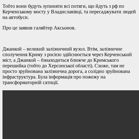
Тобто вони будуть зупиняти всі потяги, що йдуть з рф по
Керченському мосту у Владиславівці, та пересаджувати людей
на автобуси.
Про це заявив галяйтер Аксьонов.
Джанкой – великий залізничний вузол. Втім, залізничне
сполучення Криму з росією здійснюється через Керченський
міст, а Джанкой – бзнаходиться ближче до Кримського
перешийка (тобто до Херсонської області). Схоже, там не
просто зруйнована залізнична дорога, а солідно зруйнована
інфраструктура. Була інформація про пожежу на
трансформаторній сатнції.