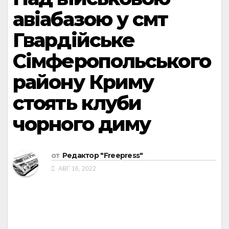
авіабазою у смт
Гвардійське
Сімферопольського
району Криму
стоять клуби
чорного диму
от
Редактор "Freepress"
АВГ 16, 2022