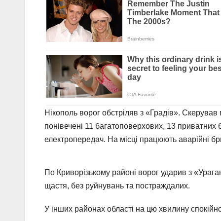
Нікополь ворог обстріляв з «Градів». Скерував 
понівечені 11 багатоповерхових, 13 приватних б
електропередач. На місці працюють аварійні б
По Криворізькому районі ворог ударив з «Урага
щастя, без руйнувань та постраждалих.
У інших районах області на цю хвилину спокійно