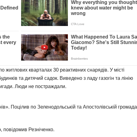
по житлових кварталах 30 реактивних снарядів. У місті
удинків та дитячий садок. Виведено з ладу газогін та лінію
ригади. Люди не постраждали.
нів». Поцілив по Зеленодольській та Апостолівській громада
, повідомив Резніченко.