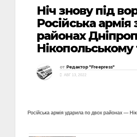
Ніч знову під в
Російська армія 
районах Дніпро
Нікопольському 
от
Редактор "Freepress"
АВГ 13, 2022
Російська армія ударила по двох районах — Нік