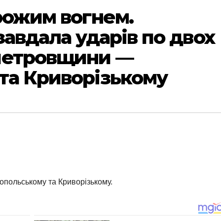
орожим вогнем.
завдала ударів по двох
петровщини —
та Криворізькому
опольському та Криворізькому.