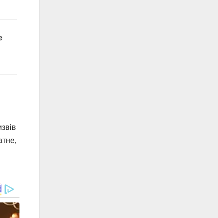
извів
атне,