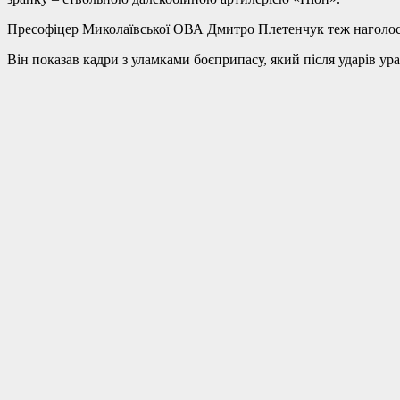
Пресофіцер Миколаївської ОВА Дмитро Плетенчук теж наголоси
Він показав кадри з уламками боєприпасу, який після ударів ур