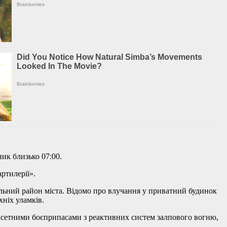
ик близько 07:00.
ртилерії».
бельний район міста. Відомо про влучання у приватний будинок
хніх уламків.
асетними боєприпасами з реактивних систем залпового вогню,