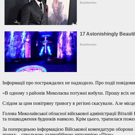
Інформації про постраждалих не надходило. Про події повідом
«В одному з районів Миколаєва потужні вибухи. Прошу всіх не 
Слідом за цим повітряну тривогу в регіоні скасували. Але місц
Голова Миколаївської обласної військової адміністрації Віталі
та пошкодження будинків навколо. Крім цього, трапилася пожежа
За попередньою інформацією Військової комендатури оборони 
зранку – ствольною далекобійною артилерією «Піон».