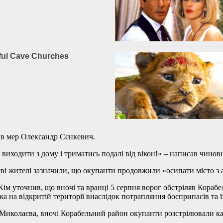
ив мер Олександр Сєнкевич.
виходити з дому і триматись подалі від вікон!» – написав чиновн
еві жителі зазначили, що окупанти продовжили «осипати місто з а
й Кім уточнив, що вночі та вранці 5 серпня ворог обстріляв Кора
 на відкритій території внаслідок потрапляння боєприпасів та ї
Миколаєва, вночі Корабельний район окупанти розстрілювали к