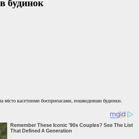
в будинок
ляла місто касетними боєприпасами, пошкодивши будинки.