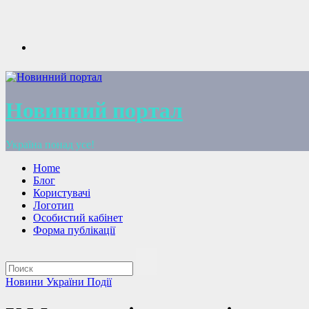
Перейти
к
содержимому
Новинний портал
Україна понад усе!
Home
Блог
Користувачі
Логотип
Особистий кабінет
Форма публікації
Новини України
Події