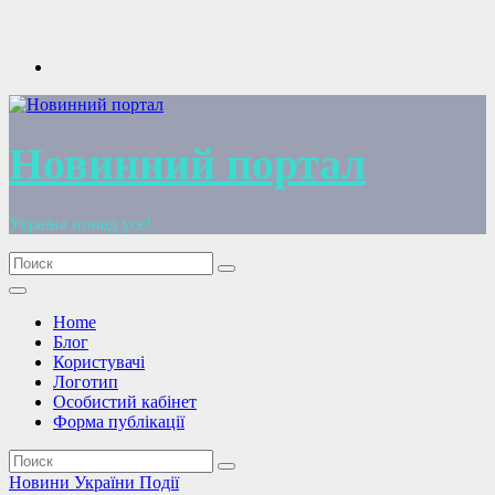
Перейти
к
содержимому
Новинний портал
Україна понад усе!
Home
Блог
Користувачі
Логотип
Особистий кабінет
Форма публікації
Новини України
Події