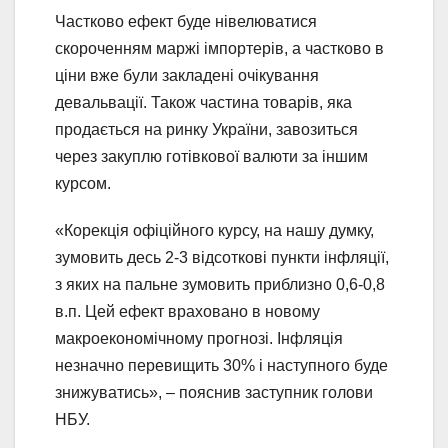
Частково ефект буде нівелюватися
скороченням маржі імпортерів, а частково в
ціни вже були закладені очікування
девальвації. Також частина товарів, яка
продається на ринку України, завозиться
через закуплю готівкової валюти за іншим
курсом.
«Корекція офіційного курсу, на нашу думку,
зумовить десь 2-3 відсоткові пункти інфляції,
з яких на пальне зумовить приблизно 0,6-0,8
в.п. Цей ефект враховано в новому
макроекономічному прогнозі. Інфляція
незначно перевищить 30% і наступного буде
знижуватись», – пояснив заступник голови
НБУ.