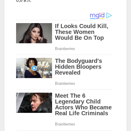
0,8 в.п.