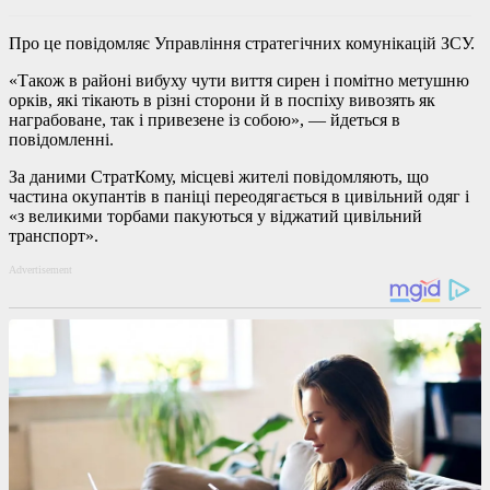
Про це повідомляє Управління стратегічних комунікацій ЗСУ.
«Також в районі вибуху чути виття сирен і помітно метушню
орків, які тікають в різні сторони й в поспіху вивозять як
награбоване, так і привезене із собою», — йдеться в
повідомленні.
За даними СтратКому, місцеві жителі повідомляють, що
частина окупантів в паніці переодягається в цивільний одяг і
«з великими торбами пакуються у віджатий цивільний
транспорт».
Advertisement