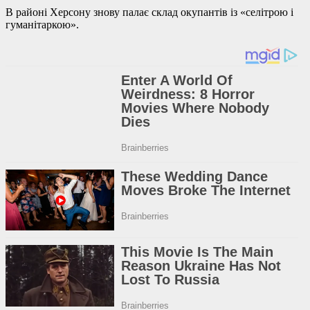
В районі Херсону знову палає склад окупантів із «селітрою і
гуманітаркою».