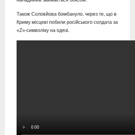
Також Соловйова бомбануло, через те, що в
Криму місцеві побили російського солдата за
«Z»-символіку на одязі.