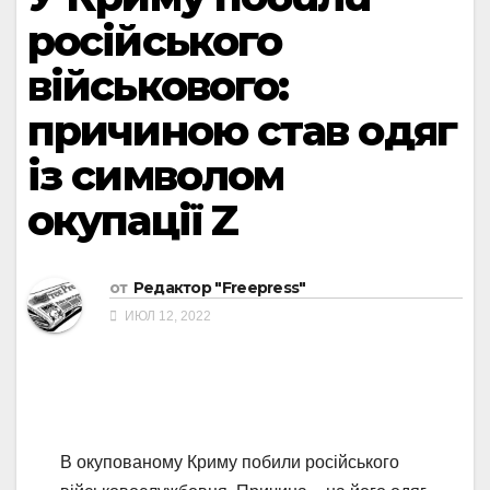
російського
військового:
причиною став одяг
із символом
окупації Z
от
Редактор "Freepress"
ИЮЛ 12, 2022
В окупованому Криму побили російського