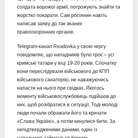
солдата ворожої армії, погрожують знайти та
жорстко покарати. Сам росіянин навіть
написав заяву до так званих
правоохоронних органів.
Telegram-канал Readovka у свою чергу
повідомляє, що нападників було троє – усі
кримські татари у віці 19-20 років. Спочатку
вони переслідували військового до КПП
військового санаторію, не наважуючись
напасти на нього при свідках. Якогось
моменту військовослужбовець підійшов до
них, щоб розібратися в ситуації. Тоді молоді
люди почали ображати його та кричати
«Слава Україні», а потім кинулися бити. За
непідтвердженими даними, один із
нападників займається боксом.