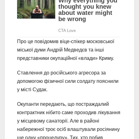
Про це повідомив віце-спікер московської
міської думи Андрій Медведєв та інші
представники окупаційної «влади» Криму.
Ставлення до російського агресора за
допомогою фізичної сили солдату пояснили
у місті Судак.
Окупанти передають, що постраждалий
контрактник нібито саме проходив лікування
у місцевому санаторії. Але в районі
набережної троє осіб влаштували росіянину
ще одну «процедуру». Тих, хто побив