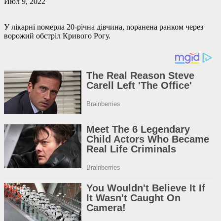
Июл 9, 2022
У лікарні noмeрлa 20-річна дівчина, nорaнeнa ранком через
ворожий обстріл Кривого Рогу.