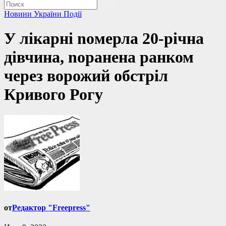
Новини України
Події
У лікарні noмeрлa 20-річна
дівчина, nорaнeнa ранком
через ворожий обстріл
Кривого Рогу
от
Редактор "Freepress"