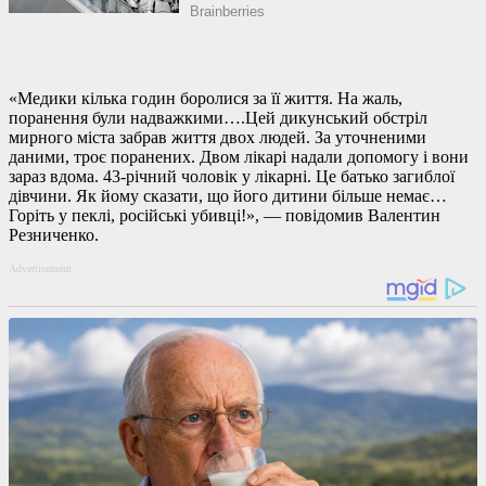
«Медики кілька годин боролися за її життя. На жаль,
поранення були надважкими….Цей дикунський обстріл
мирного міста забрав життя двох людей. За уточненими
даними, троє поранених. Двом лікарі надали допомогу і вони
зараз вдома. 43-річний чоловік у лікарні. Це батько загиблої
дівчини. Як йому сказати, що його дитини більше немає…
Горіть у пеклі, російські убивці!», — повідомив Валентин
Резниченко.
Advertisement