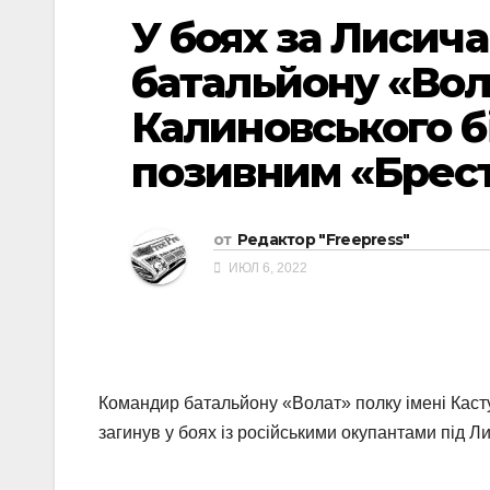
У боях за Лисич
батальйону «Вол
Калиновського бі
позивним «Брес
от
Редактор "Freepress"
ИЮЛ 6, 2022
Командир батальйону «Волат» полку імені Каст
загинув у боях із російськими окупантами під 