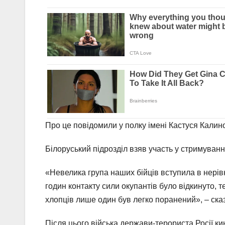
Про це повідомили у полку імені Кастуся Калин
Білоруський підрозділ взяв участь у стримуванн
«Невелика група наших бійців вступила в нері
годин контакту сили окупантів було відкинуто, 
хлопців лише один був легко поранений», – ска
Після цього війська держави-терориста Росії ки