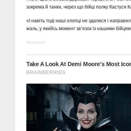
зокрема й танки, через що бійці полку Кастуся 
«І навіть тоді наші хлопці не здалися і направи
жаль, у якийсь момент зв’язок із нашими бійця
Advertisement