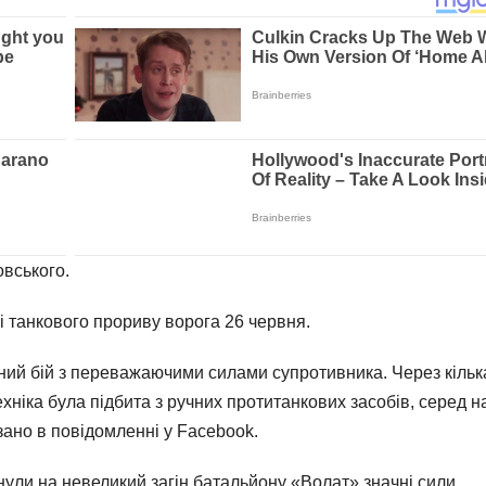
овського.
і танкового прориву ворога 26 червня.
вний бій з переважаючими силами супротивника. Через кільк
техніка була підбита з ручних протитанкових засобів, серед 
зано в повідомленні у Facebook.
нули на невеликий загін батальйону «Волат» значні сили,