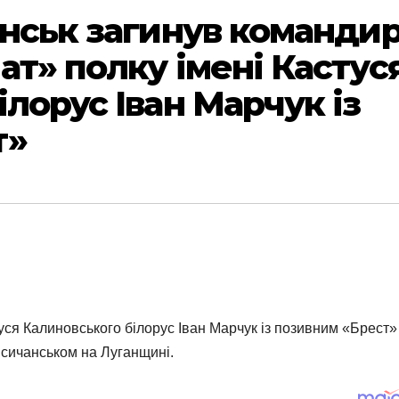
анськ загинув команди
ат» полку імені Кастус
лорус Іван Марчук із
т»
уся Калиновського білорус Іван Марчук із позивним «Брест»
Лисичанськом на Луганщині.