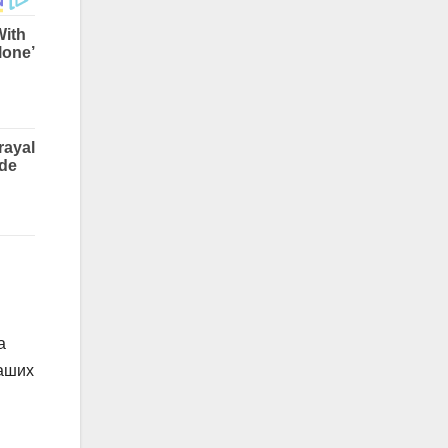
а
наших