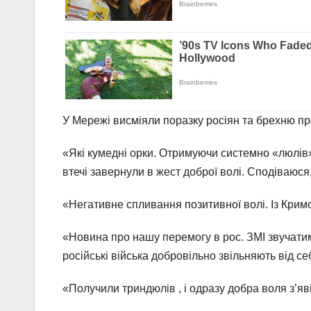
У Мережі висміяли поразку росіян та брехню пр
«Які кумедні орки. Отримуючи системно «люлів» 
втечі завернули в жест доброї волі. Сподіваюся
«Негативне спливання позитивної волі. Із Крим
«Новина про нашу перемогу в рос. ЗМІ звучатим
російські війська добровільно звільняють від с
«Получили триндюлів , і одразу добра воля з’