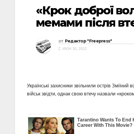
«Крок доброї во
мемами після вте
от
Редактор "Freepress"
ИЮН 30, 2022
Українські захисники звільнили острів Зміїний 
військ звідти, однак свою втечу назвали «кроко