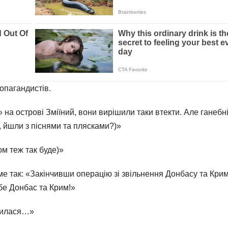
опагандистів.
на острові Зміїний, вони вирішили таки втекти. Але ганебн
, йшли з піснями та плясками?)»
ом теж так буде)»
е так: «Закінчивши операцію зі звільнення Донбасу та Крим
ебе Донбас та Крим!»
явилася…»