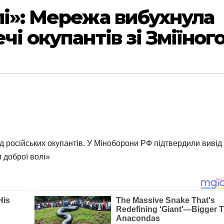
лі»: Мережа вибухнула
чі окупантів зі Зміїног
від російських окупантів. У Міноборони РФ підтвердили вивід
м доброї волі»