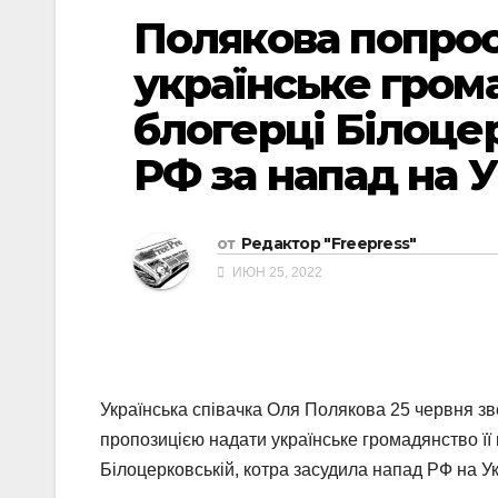
Полякова попрос
українське гром
блогерці Білоцер
РФ за напад на У
от
Редактор "Freepress"
ИЮН 25, 2022
Українська співачка Оля Полякова 25 червня з
пропозицією надати українське громадянство її п
Білоцерковській, котра засудила напад РФ на Ук