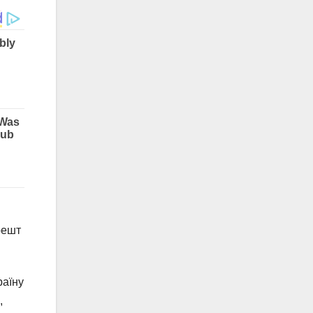
решт
раїну
,