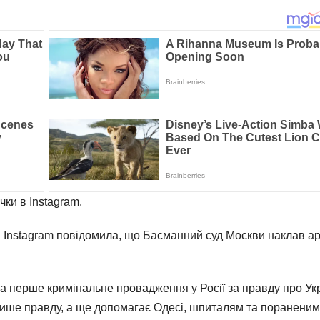
чки в Instagram.
 в Instagram повідомила, що Басманний суд Москви наклав а
на перше кримінальне провадження у Росії за правду про Ук
і пише правду, а ще допомагає Одесі, шпиталям та пораненим