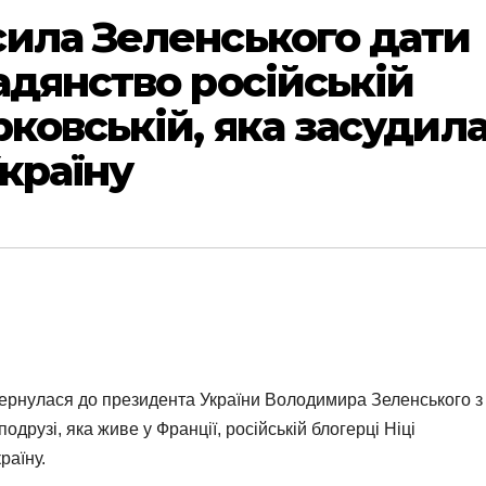
ила Зеленського дати
адянство російській
ковській, яка засудил
країну
вернулася до президента України Володимира Зеленського з
одрузі, яка живе у Франції, російській блогерці Ніці
раїну.