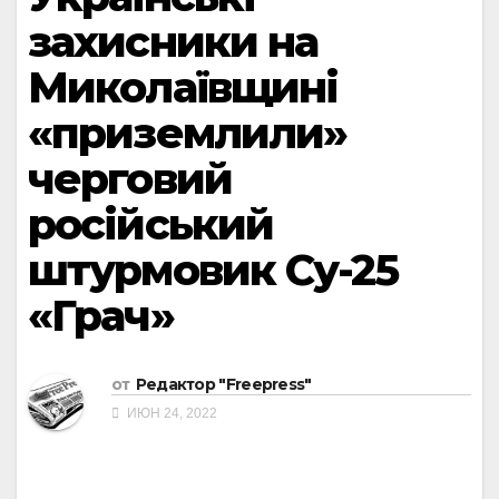
захисники на
Миколаївщині
«приземлили»
черговий
російський
штурмовик Су-25
«Грач»
от
Редактор "Freepress"
ИЮН 24, 2022