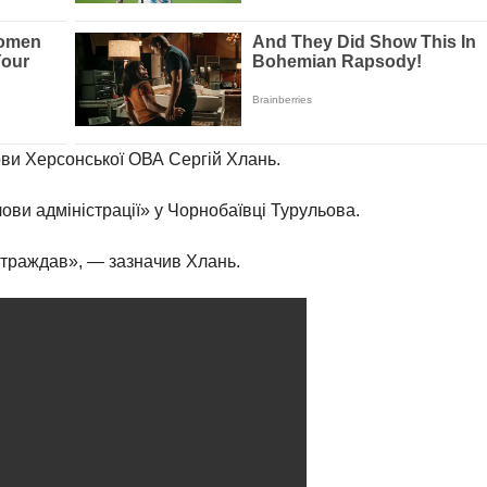
ови Херсонської ОВА Сергій Хлань.
ови адміністрації» у Чорнобаївці Турульова.
страждав», — зазначив Хлань.