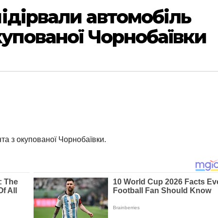
ідірвали автомобіль
купованої Чорнобаївки
та з окупованої Чорнобаївки.