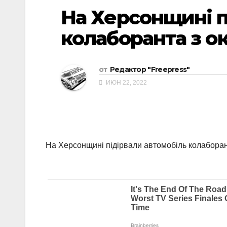
На Херсонщині п
колаборанта з о
от
Редактор "Freepress"
ИЮН 22, 2022
На Херсонщині підірвали автомобіль колаборан