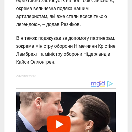
ефективно застосує їх на полі бою. Звісно ж,
окрема величезна подяка нашим
артилеристам, які вже стали всесвітньою
легендою», – додав Резніков.
Він також подякував за допомогу партнерам,
зокрема міністру оборони Німеччини Крістіне
Ламбрехт та міністру оборони Нідерландів
Кайси Оллонгрен.
Advertisement