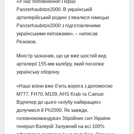
«У нас поповнення! Перші
Panzerhaubitze2000. В українській
артилерійський родині з‘явилися німецькі
Panzerhaubitze2000 з підготовленими
українськими екіпажами», – написав
Резніков.
Міністр зазначив, що це вже шостий вид
артилерії 155-мм калібру, який посилює
українську оборону.
«Наші воїни вже б’ють ворога з допомогою
M777, FH70, M109, AHS Krab та Caesar.
Відтепер до цього «клубу найкращих»
долучився й Ph2000. Як завжди,
головнокомандувач Збройних сил України
генерал Валерій Залужний на всі 100%