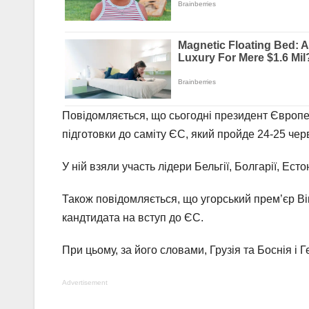
Повідомляється, що сьогодні президент Європ
підготовки до саміту ЄС, який пройде 24-25 чер
У ній взяли участь лідери Бельгії, Болгарії, Ест
Також повідомляється, що угорський прем’єр Ві
кандтидата на вступ до ЄС.
При цьому, за його словами, Грузія та Боснія і 
Advertisement