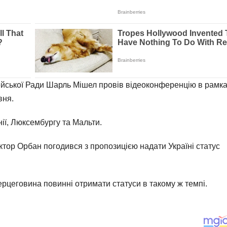
ейської Ради Шарль Мішел провів відеоконференцію в рамк
вня.
онії, Люксембургу та Мальти.
ктор Орбан погодився з пропозицією надати Україні статус
Герцеговина повинні отримати статуси в такому ж темпі.