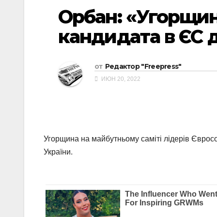
Орбан: «Угорщин
кандидата в ЄС 
от
Редактор "Freepress"
ИЮН 20, 2022
Угорщина на майбутньому саміті лідерів Єврос
України.