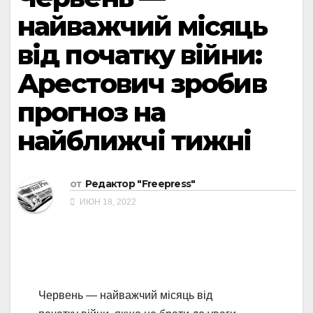
найважчий місяць
від початку війни:
Арестович зробив
прогноз на
найближчі тижні
от
Редактор "Freepress"
ИЮН 18, 2022
Червень — найважчий місяць від