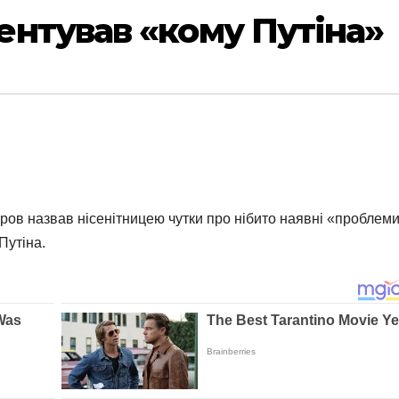
нтував «кому Путіна»
в назвав нісенітницею чутки про нібито наявні «проблеми 
Путіна.