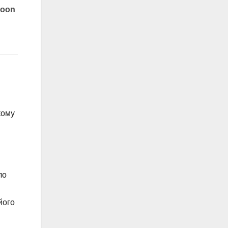
кому
ло
його