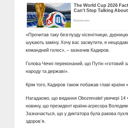
«Прочитав таку безглузду нісенітницю, дурницю
шукають заміну. Хочу вас засмутити, я нещодав
командний голос», – зазначив Кадиров.
Голова Чечні переконаний, що Путін «готовий 
народу та державі».
Крім того, Кадиров також побажав главі країни «
Нагадаємо, що видання Obozrevatel увечері 14 
новину, що президент країни-агресора Володимир
Зазначається, що у диктатора була ракова пухл
здоров’я.