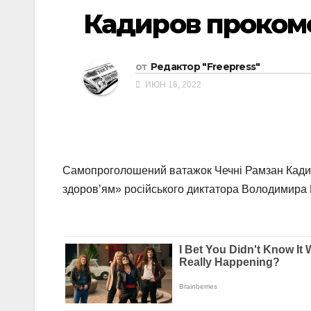
Кадиров прокоме
от
Редактор "Freepress"
ИЮН 16, 2022
Самопроголошений ватажок Чечні Рамзан Кадиро
здоров’ям» російського диктатора Володимира 