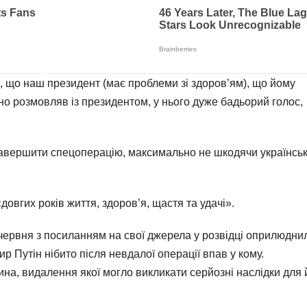
, що наш президент (має проблеми зі здоров’ям), що йому
но розмовляв із президентом, у нього дуже бадьорий голос,
завершити спецоперацію, максимально не шкодячи українсь
довгих років життя, здоров’я, щастя та удачі».
червня з посиланням на свої джерела у розвідці оприлюдни
 Путін нібито після невдалої операції впав у кому.
ина, видалення якої могло викликати серйозні наслідки для 