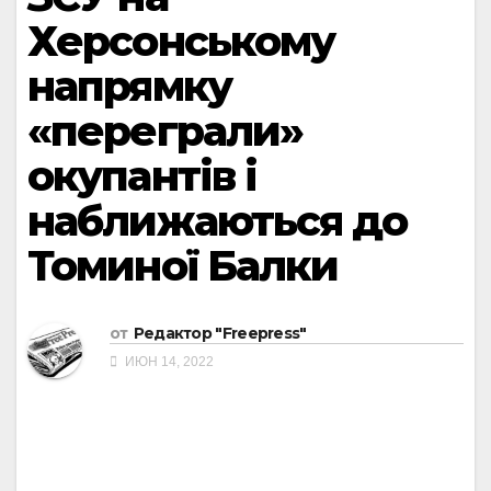
Херсонському
напрямку
«переграли»
окупантів і
наближаються до
Томиної Балки
от
Редактор "Freepress"
ИЮН 14, 2022