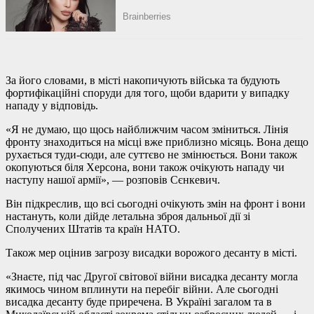
За його словами, в місті накопичують війська та будують
фортифікаційні споруди для того, щоби вдарити у випадку
нападу у відповідь.
«Я не думаю, що щось найближчим часом зміниться. Лінія
фронту знаходиться на місці вже приблизно місяць. Вона дещо
рухається туди-сюди, але суттєво не змінюється. Вони також
окопуються біля Херсона, вони також очікують нападу чи
наступу нашої армії», — розповів Сєнкевич.
Він підкреслив, що всі сьогодні очікують змін на фронт і вони
настануть, коли дійде летальна зброя дальньої дії зі
Сполучених Штатів та країн НАТО.
Також мер оцінив загрозу висадки ворожого десанту в місті.
«Знаєте, під час Другої світової війни висадка десанту могла
якимось чином вплинути на перебіг війни. Але сьогодні
висадка десанту буде приречена. В Україні загалом та в