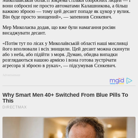
Миколаївській області зокрема стільки озброєних людей — і
вони озброєні не просто автоматами Калашникова, а більш
важкою зброєю — тому цей десант попаде як цукор у вулик.
Він буде просто знищений», — запевнив Сєнкевич.
Мер Миколаєва додав, що вже були намагання росіян
висаджувати десант.
«Потім тут по лісах у Миколаївській області наші мисливці
його вполювали і всіх знищили. Цей десант можна скинути
або з неба, або підійти з моря. Думаю, обидва випадки
розглядаються нашою армією і вона готова зустрічати
агресора зі зброєю в руках», — підсумував Сєнкевич.
Advertisement