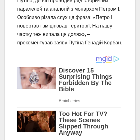
Путіна, де він проводив ряд історичних
паралелей та аналогій з монархом Петром I.
Особливо різала слух ця фраза: «Петро I
повертав і зміцнював території. На нашу
частку теж випала ця доля»», –
прокоментував заяву Путіна Генадій Корбан.