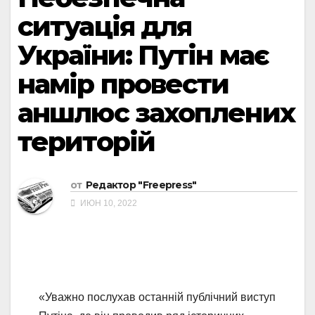
ситуація для
України: Путін має
намір провести
аншлюс захоплених
територій
от
Редактор "Freepress"
ИЮН 10, 2022
«Уважно послухав останній публічний виступ