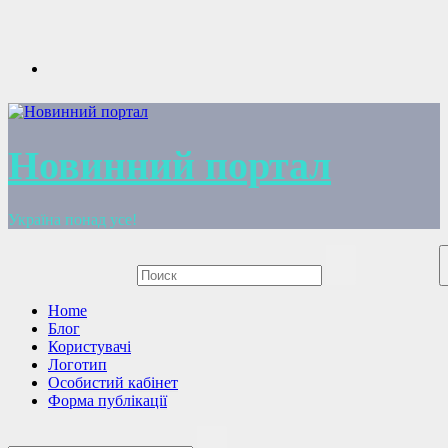
Перейти
к
содержимому
Новинний портал
Україна понад усе!
Home
Блог
Користувачі
Логотип
Особистий кабінет
Форма публікації